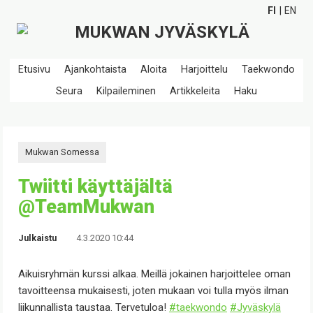
FI
EN
Etusivu
Ajankohtaista
Aloita
Harjoittelu
Taekwondo
Seura
Kilpaileminen
Artikkeleita
Haku
Mukwan Somessa
Twiitti käyttäjältä
@TeamMukwan
Julkaistu
4.3.2020 10:44
Aikuisryhmän kurssi alkaa. Meillä jokainen harjoittelee oman
tavoitteensa mukaisesti, joten mukaan voi tulla myös ilman
liikunnallista taustaa. Tervetuloa!
#taekwondo
#Jyväskylä