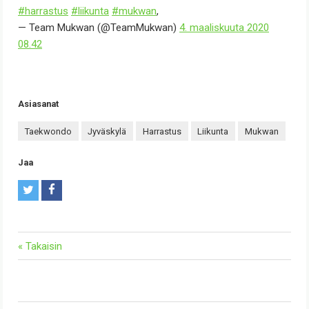
#harrastus
#liikunta
#mukwan
,
— Team Mukwan (@TeamMukwan)
4. maaliskuuta 2020
08.42
Asiasanat
taekwondo
Jyväskylä
harrastus
liikunta
mukwan
Jaa
T
F
w
a
i
c
« Takaisin
t
e
t
b
e
o