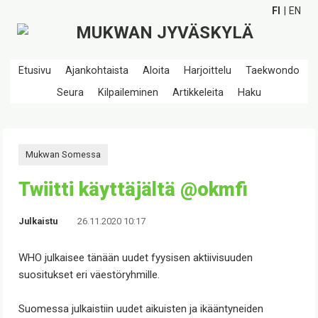
FI
EN
Etusivu
Ajankohtaista
Aloita
Harjoittelu
Taekwondo
Seura
Kilpaileminen
Artikkeleita
Haku
Mukwan Somessa
Twiitti käyttäjältä @okmfi
Julkaistu
26.11.2020 10:17
WHO julkaisee tänään uudet fyysisen aktiivisuuden
suositukset eri väestöryhmille.
Suomessa julkaistiin uudet aikuisten ja ikääntyneiden