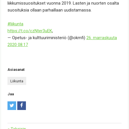
liikkumissuositukset vuonna 2019. Lasten ja nuorten osalta
suosituksia ollaan parhaillaan uudistamassa.
#liikunta
https://t.co/czNter3uEK
,
— Opetus- ja kulttuuriministeriö (@okmfi)
26. marraskuuta
2020 08.17
Asiasanat
liikunta
Jaa
T
F
w
a
i
c
« Takaisin