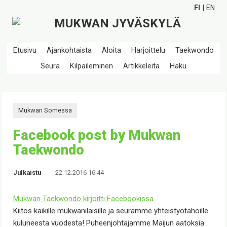
FI
EN
Etusivu
Ajankohtaista
Aloita
Harjoittelu
Taekwondo
Seura
Kilpaileminen
Artikkeleita
Haku
Mukwan Somessa
Facebook post by Mukwan
Taekwondo
Julkaistu
22.12.2016 16:44
Mukwan Taekwondo
kirjoitti Facebookissa
Kiitos kaikille mukwanilaisille ja seuramme yhteistyötahoille
kuluneesta vuodesta! Puheenjohtajamme Maijun aatoksia