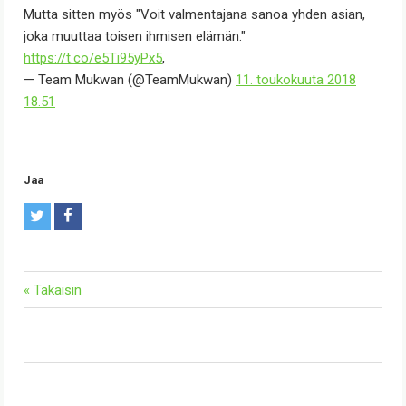
Mutta sitten myös "Voit valmentajana sanoa yhden asian,
joka muuttaa toisen ihmisen elämän."
https://t.co/e5Ti95yPx5
,
— Team Mukwan (@TeamMukwan)
11. toukokuuta 2018
18.51
Jaa
T
F
w
a
i
c
« Takaisin
t
e
t
b
e
o
r
o
k