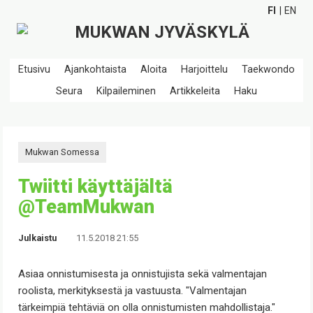
FI
EN
Etusivu
Ajankohtaista
Aloita
Harjoittelu
Taekwondo
Seura
Kilpaileminen
Artikkeleita
Haku
Mukwan Somessa
Twiitti käyttäjältä
@TeamMukwan
Julkaistu
11.5.2018 21:55
Asiaa onnistumisesta ja onnistujista sekä valmentajan
roolista, merkityksestä ja vastuusta. "Valmentajan
tärkeimpiä tehtäviä on olla onnistumisten mahdollistaja."