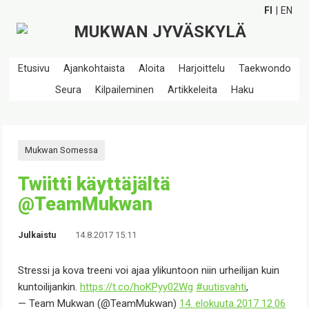
FI
EN
Etusivu
Ajankohtaista
Aloita
Harjoittelu
Taekwondo
Seura
Kilpaileminen
Artikkeleita
Haku
Mukwan Somessa
Twiitti käyttäjältä
@TeamMukwan
Julkaistu
14.8.2017 15:11
Stressi ja kova treeni voi ajaa ylikuntoon niin urheilijan kuin
kuntoilijankin.
https://t.co/hoKPyy02Wg
#uutisvahti
,
— Team Mukwan (@TeamMukwan)
14. elokuuta 2017 12.06