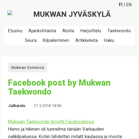
FI
EN
Etusivu
Ajankohtaista
Aloita
Harjoittelu
Taekwondo
Seura
Kilpaileminen
Artikkeleita
Haku
Mukwan Somessa
Facebook post by Mukwan
Taekwondo
Julkaistu
27.5.2018 18:06
Mukwan Taekwondo
kirjoitti Facebookissa
Hieno ja hikinen oli tunnelma tänään Varkauden
salikilpailuissa. Kotiin lähdettiin mitalit kaulassa ja monta