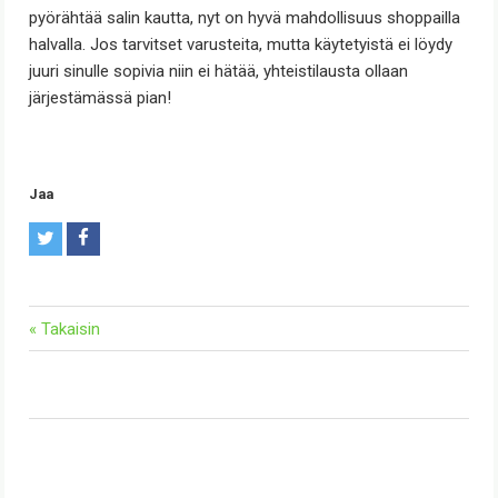
pyörähtää salin kautta, nyt on hyvä mahdollisuus shoppailla
halvalla. Jos tarvitset varusteita, mutta käytetyistä ei löydy
juuri sinulle sopivia niin ei hätää, yhteistilausta ollaan
järjestämässä pian!
Jaa
T
F
w
a
i
c
« Takaisin
t
e
t
b
e
o
r
o
k