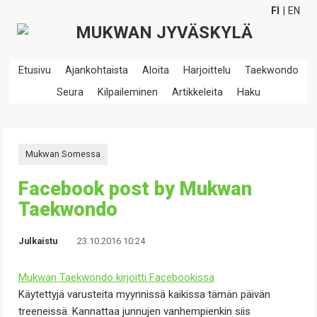
FI
EN
Etusivu
Ajankohtaista
Aloita
Harjoittelu
Taekwondo
Seura
Kilpaileminen
Artikkeleita
Haku
Mukwan Somessa
Facebook post by Mukwan
Taekwondo
Julkaistu
23.10.2016 10:24
Mukwan Taekwondo
kirjoitti Facebookissa
Käytettyjä varusteita myynnissä kaikissa tämän päivän
treeneissä. Kannattaa junnujen vanhempienkin siis