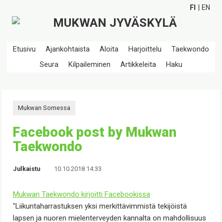
FI
EN
Etusivu
Ajankohtaista
Aloita
Harjoittelu
Taekwondo
Seura
Kilpaileminen
Artikkeleita
Haku
Mukwan Somessa
Facebook post by Mukwan
Taekwondo
Julkaistu
10.10.2018 14:33
Mukwan Taekwondo
kirjoitti Facebookissa
"Liikuntaharrastuksen yksi merkittävimmistä tekijöistä
lapsen ja nuoren mielenterveyden kannalta on mahdollisuus