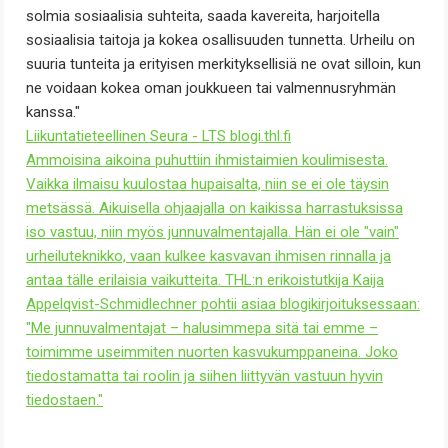
solmia sosiaalisia suhteita, saada kavereita, harjoitella
sosiaalisia taitoja ja kokea osallisuuden tunnetta. Urheilu on
suuria tunteita ja erityisen merkityksellisiä ne ovat silloin, kun
ne voidaan kokea oman joukkueen tai valmennusryhmän
kanssa."
Liikuntatieteellinen Seura - LTS
blogi.thl.fi
Ammoisina aikoina puhuttiin ihmistaimien koulimisesta.
Vaikka ilmaisu kuulostaa hupaisalta, niin se ei ole täysin
metsässä. Aikuisella ohjaajalla on kaikissa harrastuksissa
iso vastuu, niin myös junnuvalmentajalla. Hän ei ole "vain"
urheiluteknikko, vaan kulkee kasvavan ihmisen rinnalla ja
antaa tälle erilaisia vaikutteita. THL:n erikoistutkija Kaija
Appelqvist-Schmidlechner pohtii asiaa blogikirjoituksessaan:
"Me junnuvalmentajat – halusimmepa sitä tai emme –
toimimme useimmiten nuorten kasvukumppaneina. Joko
tiedostamatta tai roolin ja siihen liittyvän vastuun hyvin
tiedostaen."