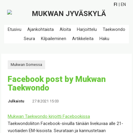
FI
EN
Etusivu
Ajankohtaista
Aloita
Harjoittelu
Taekwondo
Seura
Kilpaileminen
Artikkeleita
Haku
Mukwan Somessa
Facebook post by Mukwan
Taekwondo
Julkaistu
27.8.2021 15:03
Mukwan Taekwondo
kirjoitti Facebookissa
Taekwondoliiton Facebook-sivuilla tänään livekuvaa alle 21-
vuotiaiden EM-kisoista. Seurataan ja kannustetaan