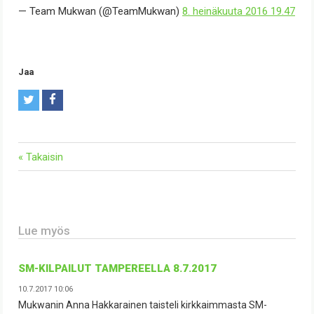
— Team Mukwan (@TeamMukwan)
8. heinäkuuta 2016 19.47
Jaa
T
F
w
a
i
c
« Takaisin
t
e
t
b
e
o
r
o
Lue myös
k
SM-KILPAILUT TAMPEREELLA 8.7.2017
10.7.2017 10:06
Mukwanin Anna Hakkarainen taisteli kirkkaimmasta SM-