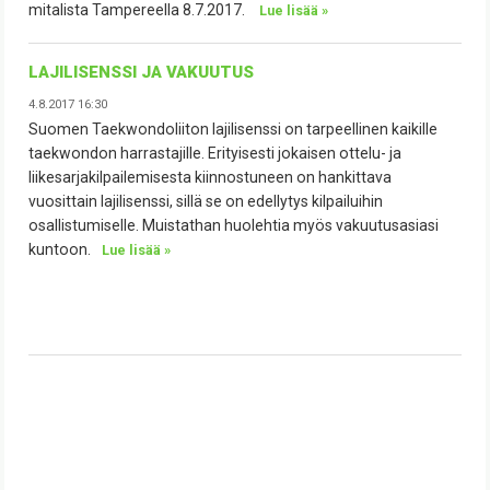
mitalista Tampereella 8.7.2017.
Lue lisää
»
LAJILISENSSI JA VAKUUTUS
4.8.2017 16:30
Suomen Taekwondoliiton lajilisenssi on tarpeellinen kaikille
taekwondon harrastajille. Erityisesti jokaisen ottelu- ja
liikesarjakilpailemisesta kiinnostuneen on hankittava
vuosittain lajilisenssi, sillä se on edellytys kilpailuihin
osallistumiselle. Muistathan huolehtia myös vakuutusasiasi
kuntoon.
Lue lisää
»