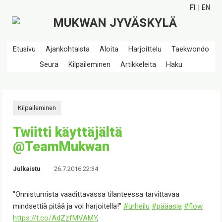
FI
EN
Etusivu
Ajankohtaista
Aloita
Harjoittelu
Taekwondo
Seura
Kilpaileminen
Artikkeleita
Haku
Kilpaileminen
Twiitti käyttäjältä
@TeamMukwan
Julkaistu
26.7.2016 22:34
"Onnistumista vaadittavassa tilanteessa tarvittavaa
mindsettiä pitää ja voi harjoitella!"
#urheilu
#pääasia
#flow
https://t.co/AdZzfMVAMY
,