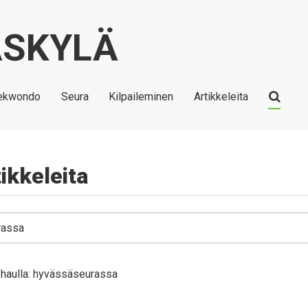
ekwondo
Seura
Kilpaileminen
Artikkeleita
ikkeleita
a haulla: hyvässäseurassa